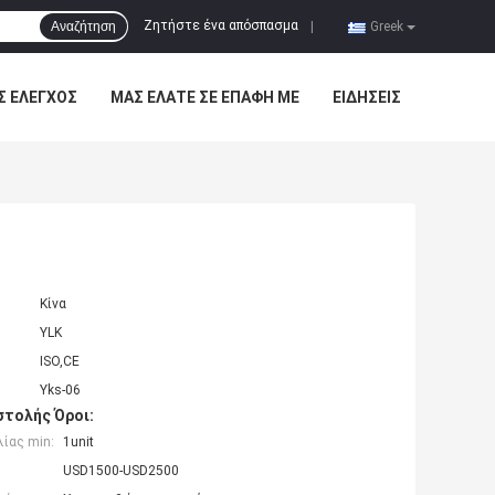
Ζητήστε ένα απόσπασμα
Αναζήτηση
|
Greek
Σ ΈΛΕΓΧΟΣ
ΜΑΣ ΕΛΆΤΕ ΣΕ ΕΠΑΦΉ ΜΕ
ΕΙΔΉΣΕΙΣ
Κίνα
YLK
ISO,CE
Yks-06
τολής Όροι:
ίας min:
1unit
USD1500-USD2500