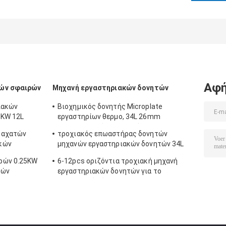
Αφή
ών σφαιρών
Μηχανή εργαστηριακών δονητών
ιακών
Βιοχημικός δονητής Microplate
5KW 12L
εργαστηρίων θερμο, 34L 26mm
θερμοστατικός επωαστήρας
η αχατών
τροχιακός επωαστήρας δονητών
κών
μηχανών εργαστηριακών δονητών 34L
100mlx9pcs
ρών 0.25KW
6-12pcs οριζόντια τροχιακή μηχανή
ρών
εργαστηριακών δονητών για το
ερευνητικό κέντρο