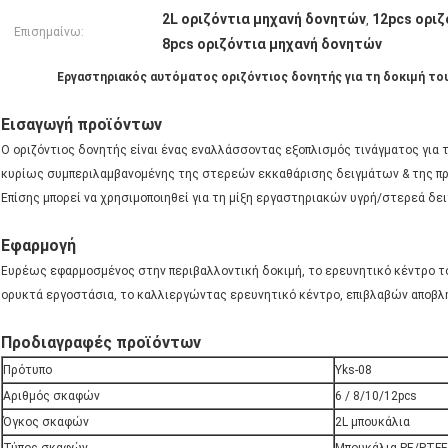
2L οριζόντια μηχανή δονητών
12pcs οριζ
,
Επισημαίνω:
8pcs οριζόντια μηχανή δονητών
Εργαστηριακός αυτόματος οριζόντιος δονητής για τη δοκιμή τ
Εισαγωγή προϊόντων
Ο οριζόντιος δονητής είναι ένας εναλλάσσοντας εξοπλισμός τινάγματος για 
κυρίως συμπεριλαμβανομένης της στερεών εκκαθάρισης δειγμάτων & της πρ
Επίσης μπορεί να χρησιμοποιηθεί για τη μίξη εργαστηριακών υγρή/στερεά δε
Εφαρμογή
Ευρέως εφαρμοσμένος στην περιβαλλοντική δοκιμή, το ερευνητικό κέντρο το
ορυκτά εργοστάσια, το καλλιεργώντας ερευνητικό κέντρο, επιβλαβών αποβλήτ
Προδιαγραφές προϊόντων
Πρότυπο
Yks-08
Αριθμός σκαφών
6 / 8/10/12pcs
Όγκος σκαφών
2L μπουκάλια