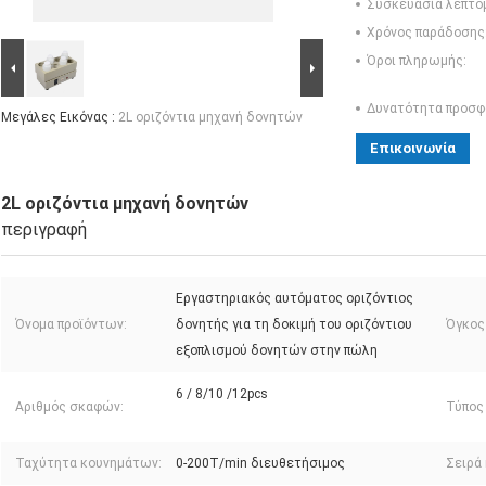
Συσκευασία λεπτο
Χρόνος παράδοσης
Όροι πληρωμής:
Δυνατότητα προσφ
Μεγάλες Εικόνας :
2L οριζόντια μηχανή δονητών
Επικοινωνία
2L οριζόντια μηχανή δονητών
περιγραφή
Εργαστηριακός αυτόματος οριζόντιος
Όνομα προϊόντων:
δονητής για τη δοκιμή του οριζόντιου
Όγκος
εξοπλισμού δονητών στην πώλη
6 / 8/10 /12pcs
Αριθμός σκαφών:
Τύπος
Ταχύτητα κουνημάτων:
0-200T/min διευθετήσιμος
Σειρά