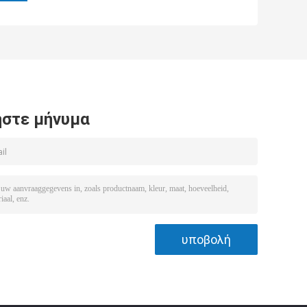
στε μήνυμα