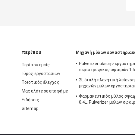
περίπου
Μηχανή μύλων εργαστηριακ
Pulverizer άλεσης εργαστηρ
Περίπου εμείς
περιστροφικός σφαιρών 1.
Γύρος εργοστασίων
έλεγχος PLC μηχανών
2L διπλή πλανητική λείανσ
Ποιοτικός έλεγχος
μηχανών μύλων εργαστηρια
Μας ελάτε σε επαφή με
σφαιρών
Φαρμακευτικός μύλος σφαι
Ειδήσεις
0.4L, Pulverizer μύλων σφαι
μικροϋπολογιστών του ISO
Sitemap