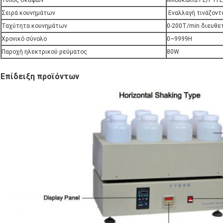
Τύπος σκαφών
Μπουκάλια PE/PTFE
Σειρά κουνημάτων
Εναλλαγή τινάζον
Ταχύτητα κουνημάτων
0-200T/min διευθε
Χρονικό σύνολο
0~9999H
Παροχή ηλεκτρικού ρεύματος
80W
Επίδειξη προϊόντων