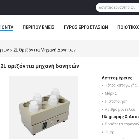
ΪΌΝΤΑ
ΠΕΡΊΠΟΥ ΕΜΕΊΣ
ΓΎΡΟΣ ΕΡΓΟΣΤΑΣΊΩΝ
ΠΟΙΟΤΙΚΌ
ητών
2L Οριζόντια Μηχανή Δονητών
2L οριζόντια μηχανή δονητών
Λεπτομέρειες:
Τόπος καταγωγής:
Μάρκα:
Πιστοποίηση:
Αριθμό μοντέλου:
Πληρωμής & Αποσ
Ποσότητα παραγγελ
Τιμή: