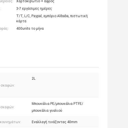
μέρειες:
Χαρτοκιβώτιο + αφρός
:
3-7 εργάσιμες ημέρες
T/T, L/C, Paypal, εμπόριο Alibaba, πιστωτική
κάρτα
οράς:
400units το μήνα
2L
 σκαφών:
Μπουκάλια PE/μπουκάλια PTFE/
 σκαφών:
μπουκάλια γυαλιού
 κουνημάτων:
Εναλλαγή τινάζοντας 40mm