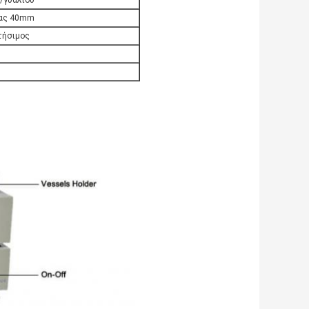
/γυαλιού
τας 40mm
τήσιμος