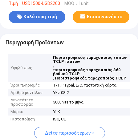
Τιμή：USD1500-USD2200
MOQ：1unit
Καλύτερη τιμή
Επικοινωνήστε
Περιγραφή Προϊόντων
Περιστροφικός ταραχοποιός τύπων
TCLP πιάτων
,
Υψηλό φως
περιστροφικός ταραχοποιός 360
βαθμού TCLP
,
Περιστροφικός ταραχοποιός TCLP
Όροι πληρωμής
T/T, Paypal, L/C, πιστωτική κάρτα
Αριθμό μοντέλου
Ykz-08-2
Δυνατότητα
300units το μήνα
προσφοράς
Μάρκα
YLK
Πιστοποίηση
ISO, CE
Δείτε περισσότερων