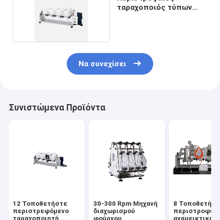
ταραχοποιός τύπων
TCLP πιάτων
Να συνεχίσει
Συνιστώμενα Προϊόντα
12 Τοποθετήστε
30-300 Rpm Μηχανή
8 Τοποθετήσ
περιστρεφόμενο
διαχωρισμού
περιστροφικ
ταραχοποιητή
φούρνου
αναμεικτικά