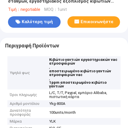
σταθμών, εργαστηριακός εξοπλισμός κιβωτίων
γαντιών 1ppm αποστειρωμένος
Τιμή：negotiable
MOQ：1unit
Καλύτερη τιμή
Επικοινωνήστε
Περιγραφή Προϊόντων
Κιβώτιο γαντιών εργαστηριακών vac
ατμοσφαιρών
,
αποστειρωμένο κιβώτιο γαντιών
Υψηλό φως
ατμοσφαιρών vac
,
1ppm αποστειρωμένο κιβώτιο
γαντιών
L/C, T/T, Paypal, εμπόριο Alibaba,
Όροι πληρωμής
πιστωτική κάρτα
Αριθμό μοντέλου
Ykg-800A
Δυνατότητα
100units/month
προσφοράς
Μάρκα
YLK