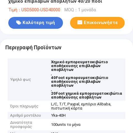
χημικό επιβλαβών αποβλήτων 40/20 πόδι
Τιμή：USD5000-USD40000
MOQ：1 μονάδα
Καλύτερη τιμή
Επικοινωνήστε
Περιγραφή Προϊόντων
Χημικό εμπορευματοκιβώτιο
αποθήκευσης επιβλαβών
αποβλήτων
,
40Foot εμπορευματοκιβώτιο
Υψηλό φως
αποθήκευσης επιβλαβών
αποβλήτων
,
20Foot χημικά εμπορευματοκιβώτια
αποθήκευσης αποβλήτων
L/C, T/T, Paypal, εμπόριο Alibaba,
Όροι πληρωμής
πιστωτική κάρτα
Αριθμό μοντέλου
Yka-40H
Δυνατότητα
100units το μήνα
προσφοράς