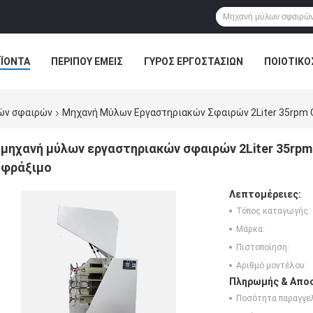
ΪΌΝΤΑ
ΠΕΡΊΠΟΥ ΕΜΕΊΣ
ΓΎΡΟΣ ΕΡΓΟΣΤΑΣΊΩΝ
ΠΟΙΟΤΙΚΌ
ών σφαιρών
Μηχανή Μύλων Εργαστηριακών Σφαιρών 2Liter 35rpm Ο
μηχανή μύλων εργαστηριακών σφαιρών 2Liter 35rpm 
φράξιμο
Λεπτομέρειες:
Τόπος καταγωγής:
Μάρκα:
Πιστοποίηση:
Αριθμό μοντέλου:
Πληρωμής & Αποσ
Ποσότητα παραγγελ